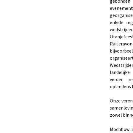
gebonden
evenement
georganis
enkele re
wedstrijde
Oranjefeest
Ruiteravo
bijvoorbee
organisee
Wedstrijd
landelijk
verder: i
optredens b
Onze vereni
samenleving
zowel binne
Mocht uw i