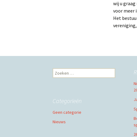
wij u graa
voor meer 
Het bestuu
vereniging,
Zoeken
R
naar:
N
2
J
Categorieën
S
Geen categorie
B
Nieuws
s
2