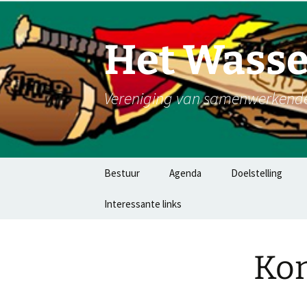
Ga
naar
de
Het Wasse
inhoud
Vereniging van samenwerkende 
Bestuur
Agenda
Doelstelling
Interessante links
Ko