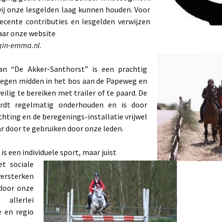
ij onze lesgelden laag kunnen houden. Voor
ecente contributies en lesgelden verwijzen
aar onze website
in-emma.nl.
an “De Akker-Santhorst” is een prachtig
elegen midden in het bos aan de Papeweg en
veilig te bereiken met trailer of te paard. De
ordt regelmatig onderhouden en is door
chting en de beregenings-installatie vrijwel
ar door te gebruiken door onze leden.
 is een individuele sport, maar juist
t sociale
versterken
door onze
 allerlei
e en regio