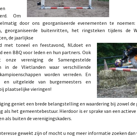
en
eerd. Om
gelmatig door ons georganiseerde evenementen te noemen: 
n, georganiseerde buitenritten, het ringsteken tijdens de 
en, de jaarlijkse
nd met toneel en feestavond, NLdoet
en
ld een BBQ voor leden en hun partners. Ook
rt onze vereniging de Samengestelde
en in de Vlietlanden waar verschillende
e kampioenschappen worden verreden. En
n- en uitgeleide van burgemeesters en
ij plaatselijke vieringen!
ging geniet een brede belangstelling en waardering bij zowel de 
 als het gemeentebestuur. Hierdoor is er sprake van een actieve
n als buiten de verenigingskaders.
nteresse gewekt zijn of mocht u nog meer informatie zoeken dan 