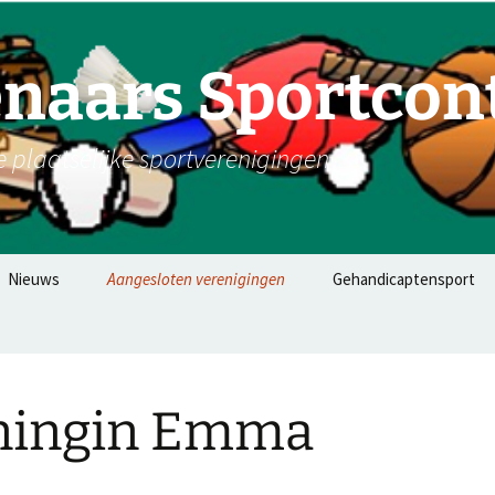
naars Sportcon
plaatselijke sportverenigingen
Nieuws
Aangesloten verenigingen
Gehandicaptensport
ningin Emma