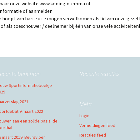
g naar onze website www.koningin-emma.nl
informatie of aanmelden.
r hoopt van harte u te mogen verwelkomen als lid van onze gezell
 of als toeschouwer / deelnemer bij één van onze vele activiteiten!
ecente berichten
Recente reacties
ieuw Sportinformatieboekje
025
aarverslag 2021
Meta
portdebat 9 maart 2022
Login
ouwen aan een solide basis: de
Vermeldingen feed
porthal
Reacties feed
6 maart 2019: Beursvloer