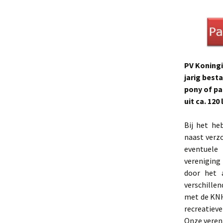
PV Koningi
jarig best
pony of pa
uit ca. 12
Bij het he
naast verzo
eventuele 
vereniging
door het 
verschille
met de KNH
recreatieve
Onze veren