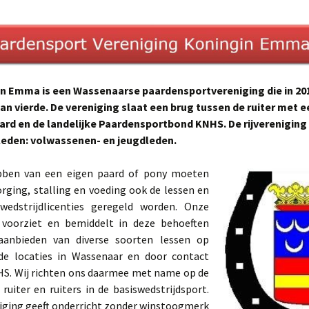
n Emma is een Wassenaarse paardensportvereniging die in 201
aan vierde. De vereniging slaat een brug tussen de ruiter met 
ard en de landelijke Paardensportbond KNHS. De rijvereniging
0 leden: volwassenen- en jeugdleden.
bben van een eigen paard of pony moeten
rging, stalling en voeding ook de lessen en
wedstrijdlicenties geregeld worden. Onze
 voorziet en bemiddelt in deze behoeften
aanbieden van diverse soorten lessen op
nde locaties in Wassenaar en door contact
S. Wij richten ons daarmee met name op de
 ruiter en ruiters in de basiswedstrijdsport.
iging geeft onderricht zonder winstoogmerk