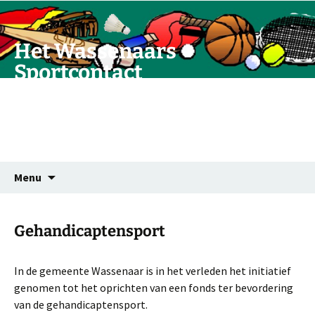
Ga
naar
de
Het Wassenaars
inhoud
Sportcontact
Vereniging van samenwerkende
plaatselijke sportverenigingen
Zoeken
Menu
naar:
Gehandicaptensport
In de gemeente Wassenaar is in het verleden het initiatief
genomen tot het oprichten van een fonds ter bevordering
van de gehandicaptensport.