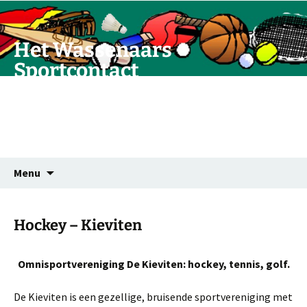
Ga
naar
de
Het Wassenaars
inhoud
Sportcontact
Vereniging van samenwerkende
plaatselijke sportverenigingen
Zoeken
Menu
naar:
Hockey – Kieviten
Omnisportvereniging De Kieviten: hockey, tennis, golf.
De Kieviten is een gezellige, bruisende sportvereniging met