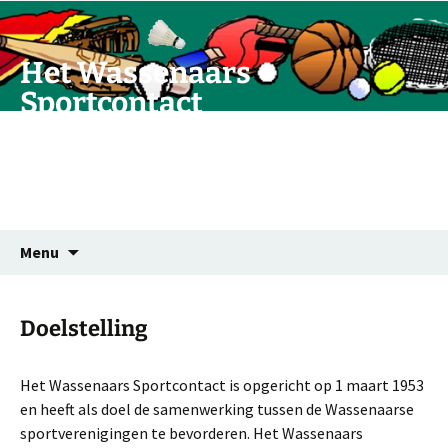
Ga
naar
de
Het Wassenaars
inhoud
Sportcontact
Vereniging van samenwerkende
plaatselijke sportverenigingen
Zoeken
Menu
naar:
Doelstelling
Het Wassenaars Sportcontact is opgericht op 1 maart 1953
en heeft als doel de samenwerking tussen de Wassenaarse
sportverenigingen te bevorderen. Het Wassenaars